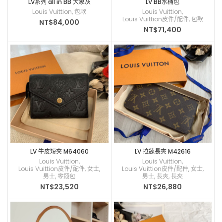
LV系列 all in BB 大象灰
LV BB水桶包
Louis Vuittion
,
包款
Louis Vuittion
,
Louis Vuittion皮件/配件
,
包款
NT$
84,000
NT$
71,400
LV 牛皮短夾 M64060
LV 拉鍊長夾 M42616
Louis Vuittion
,
Louis Vuittion
,
Louis Vuittion皮件/配件
,
女士
,
Louis Vuittion皮件/配件
,
女士
,
男士
,
零錢包
男士
,
長夾
,
長夾
NT$
23,520
NT$
26,880