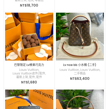
最新上架
,
短夾
,
零錢包
NT$
18,700
巴黎限定 Lv榛果巧克力
Lv noe bb 小水桶 (二手)
Louis Vuittion
,
Louis Vuittion
,
Louis Vuittion
,
Louis Vuittion皮件/配件
,
二手精品
最新上架
,
配件
,
配件
NT$
63,400
NT$
1,680