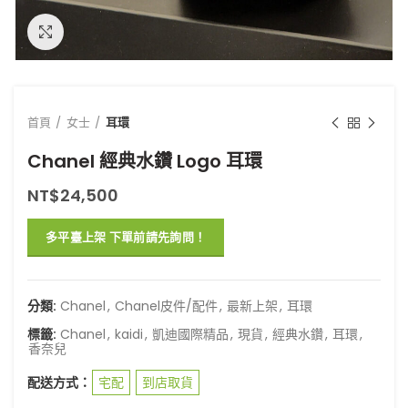
點擊放大
首頁
女士
耳環
Chanel 經典水鑽 Logo 耳環
NT$
24,500
多平臺上架 下單前請先詢問！
分類:
Chanel
,
Chanel皮件/配件
,
最新上架
,
耳環
標籤:
Chanel
,
kaidi
,
凱迪國際精品
,
現貨
,
經典水鑽
,
耳環
,
香奈兒
配送方式：
宅配
到店取貨