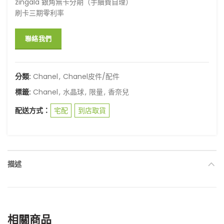
zingala 銀角無卡分期（手續費自理）
刷卡三期零利率
聯絡我們
分類:
Chanel
,
Chanel皮件/配件
標籤:
Chanel
,
水晶球
,
限量
,
香奈兒
配送方式：
宅配
到店取貨
描述
相關商品