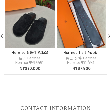
Hermes 愛馬仕 穆勒鞋
Hermes Tie 7 Rabbit
Carrot Shuffle tie
鞋子
,
Hermes
,
男士
,
配件
,
Hermes
,
Hermes皮件/配件
Hermes皮件/配件
NT$
30,000
NT$
7,900
CONTACT INFORMATION