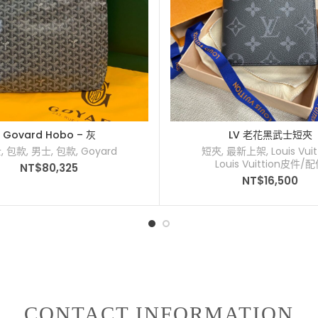
Govard Hobo – 灰
LV 老花黑武士短夾
士
,
包款
,
男士
,
包款
,
Goyard
短夾
,
最新上架
,
Louis Vuit
Louis Vuittion皮件/
NT$
80,325
NT$
16,500
CONTACT INFORMATION