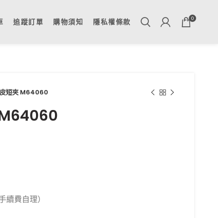
0
車
追蹤訂單
購物須知
隱私權條款
牛皮短夾 M64060
M64060
期（手續費自理）