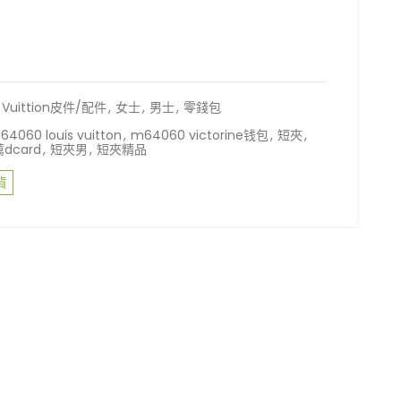
s Vuittion皮件/配件
,
女士
,
男士
,
零錢包
64060 louis vuitton
,
m64060 victorine钱包
,
短夾
,
dcard
,
短夾男
,
短夾精品
貨