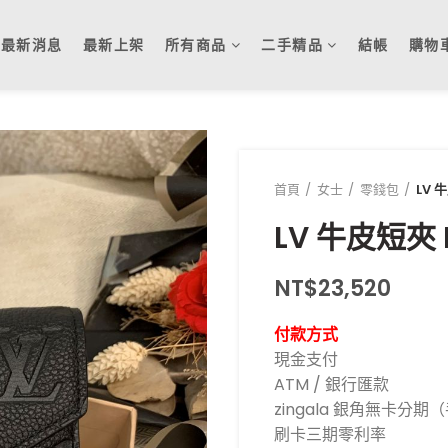
最新消息
最新上架
所有商品
二手精品
結帳
購物
首頁
女士
零錢包
LV 
LV 牛皮短夾 
NT$
23,520
付款方式
現金支付
ATM / 銀行匯款
zingala 銀角無卡分
刷卡三期零利率